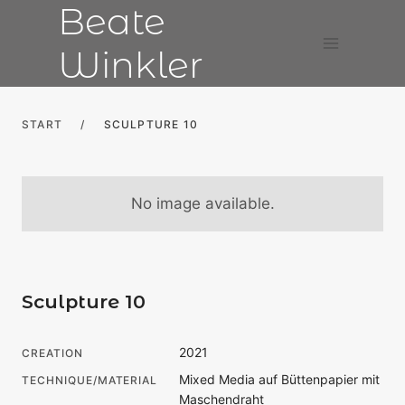
Beate
Skip
to
Winkler
content
START
/
SCULPTURE 10
No image available.
Sculpture 10
2021
CREATION
Mixed Media auf Büttenpapier mit
TECHNIQUE/MATERIAL
Maschendraht