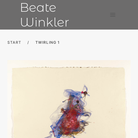
Beate
Skip
to
Winkler
content
START
/
TWIRLING 1