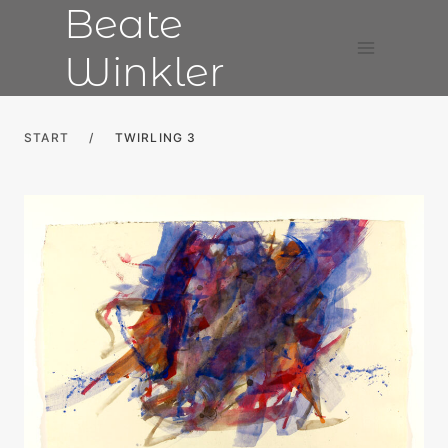
Beate
Skip
to
Winkler
content
START
/
TWIRLING 3