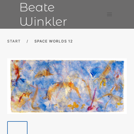
Beate
Skip
to
Winkler
content
START
/
SPACE WORLDS 12