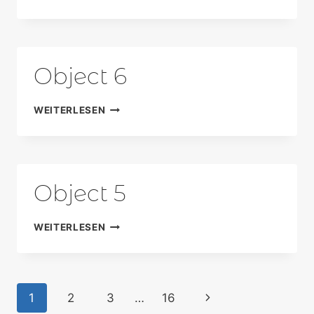
7
Object 6
OBJECT
WEITERLESEN
6
Object 5
OBJECT
WEITERLESEN
5
Seitennavigation
Nächste
1
2
3
…
16