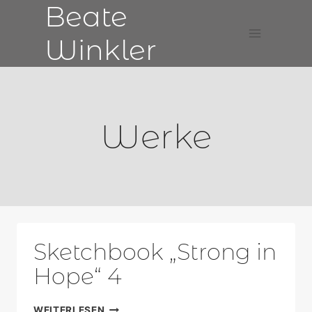
Beate
Zum
Inhalt
Winkler
springen
Werke
Sketchbook „Strong in
Hope“ 4
SKETCHBOOK
WEITERLESEN