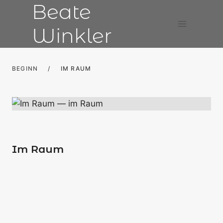
Beate
Zum
Inhalt
Winkler
springen
BEGINN
/
IM RAUM
Im Raum