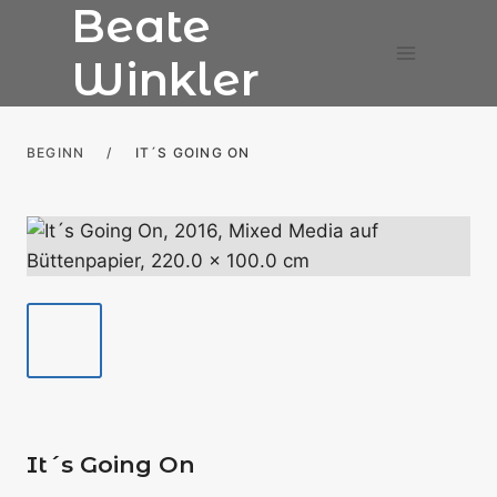
Beate
Zum
Inhalt
Winkler
springen
BEGINN
/
IT´S GOING ON
It´s Going On