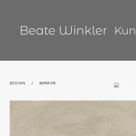
Zum
Inhalt
springen
Beate Winkler
Kun
BEGINN
/
MIRROR