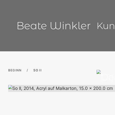
Zum
Inhalt
springen
Beate Winkler
Kun
BEGINN
/
SO II