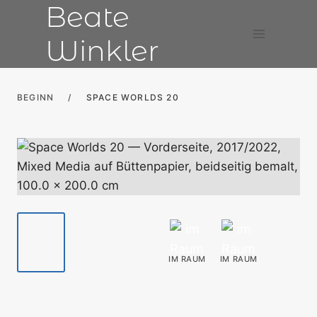
Beate
Zum
Inhalt
Winkler
springen
BEGINN
/
SPACE WORLDS 20
IM RAUM
IM RAUM